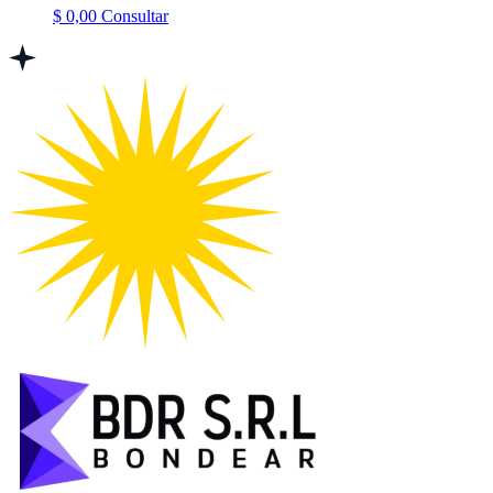
$
0,00
Consultar