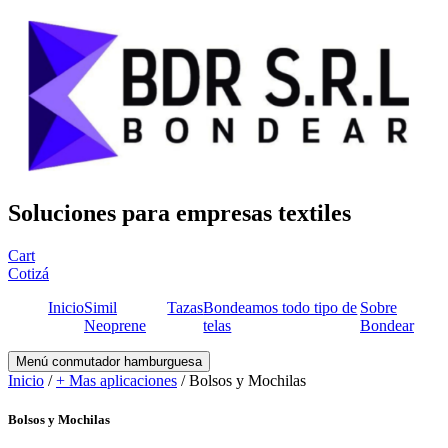
Soluciones para empresas textiles
Cart
Cotizá
Inicio
Simil
Tazas
Bondeamos todo tipo de
Sobre
Neoprene
telas
Bondear
Menú conmutador hamburguesa
Inicio
/
+ Mas aplicaciones
/ Bolsos y Mochilas
Bolsos y Mochilas